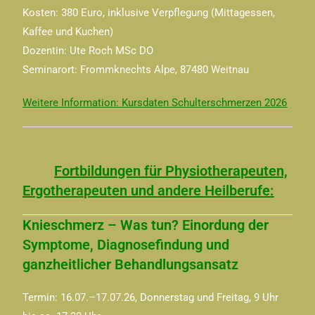
Kosten: 380 Euro, inklusive Verpflegung (Mittagessen,
Kaffee und Kuchen)
Dozentin: Ute Roch MSc DO
Seminarort: Frommknechts Alpe, 87480 Weitnau
Weitere Information: Kursdaten Schulterschmerzen 2026
Fortbildungen für Physiotherapeuten,
Ergotherapeuten und andere Heilberufe:
Knieschmerz – Was tun? Einordung der
Symptome, Diagnosefindung und
ganzheitlicher Behandlungsansatz
Termin: 16.07.–17.07.26, Donnerstag und Freitag, 9 Uhr